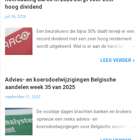
hoog dividend
juli 26, 2026
Een beurskoers die bijna 30% daalt terwijl er een
record dividend met een zeer hoog rendement
wordt uitgekeerd. Wat is er aan de hand bij
Barco ? Wij analyseren het aandeel en bekijken
LEES VERDER »
uiteraard het dividend. Kan dat wel zo hoog
blijven?
Advies- en koersdoelwijzigingen Belgische
aandelen week 35 van 2025
september 01, 2025
De voorbije dagen brachten banken en brokers
opnieuw een reeks advies- en
koersdoelwijzigingen voor Belgische aandelen.
We kijken naar de analistenacties van 27