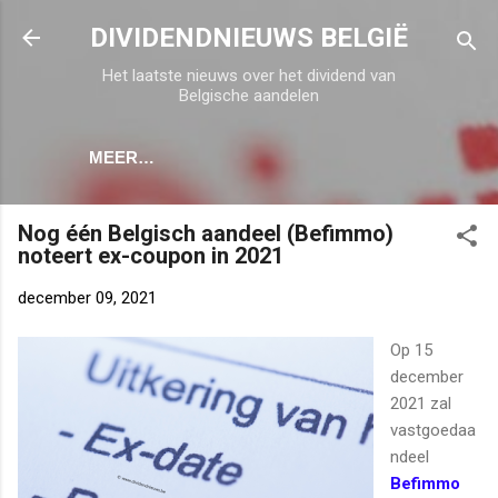
Doorgaan naar hoofdcontent
DIVIDENDNIEUWS BELGIË
Het laatste nieuws over het dividend van
Belgische aandelen
MEER…
Nog één Belgisch aandeel (Befimmo)
noteert ex-coupon in 2021
december 09, 2021
Op 15
december
2021 zal
vastgoedaa
ndeel
Befimmo