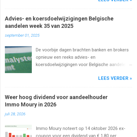
uiteraard het dividend. Kan dat wel zo hoog
blijven?
Advies- en koersdoelwijzigingen Belgische
aandelen week 35 van 2025
september 01, 2025
De voorbije dagen brachten banken en brokers
opnieuw een reeks advies- en
koersdoelwijzigingen voor Belgische aandelen.
We kijken naar de analistenacties van 27
LEES VERDER »
augustus t/m 1 september 2025 met onder
meer Ageas, Cofinimmo, Lotus Bakeries, UCB,
Ackermans en Van de Velde .
Weer hoog dividend voor aandeelhouder
Immo Moury in 2026
juli 28, 2026
Immo Moury noteert op 14 oktober 2026 ex-
coupon voor een dividend van € 1,80 per