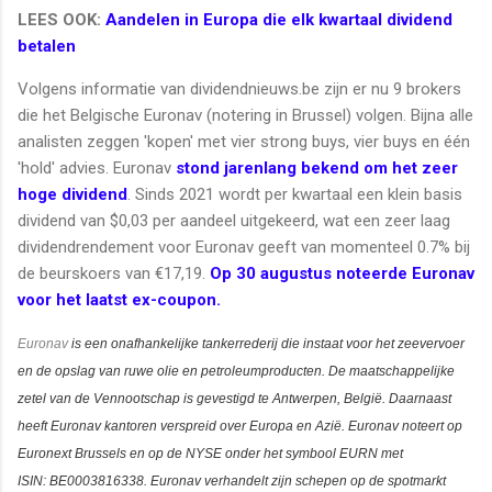
LEES OOK:
Aandelen in Europa die elk kwartaal dividend
betalen
Volgens informatie van dividendnieuws.be zijn er nu 9 brokers
die het Belgische Euronav (notering in Brussel) volgen. Bijna alle
analisten zeggen 'kopen' met vier strong buys, vier buys en één
'hold' advies. Euronav
stond jarenlang bekend om het zeer
hoge dividend
. Sinds 2021 wordt per kwartaal een klein basis
dividend van $0,03 per aandeel uitgekeerd, wat een zeer laag
dividendrendement voor Euronav geeft van momenteel 0.7% bij
de beurskoers van €17,19.
Op 30 augustus noteerde Euronav
voor het laatst ex-coupon.
Euronav
is een onafhankelijke tankerrederij die instaat voor het zeevervoer
en de opslag van ruwe olie en petroleumproducten. De maatschappelijke
zetel van de Vennootschap is gevestigd te Antwerpen, België. Daarnaast
heeft Euronav kantoren verspreid over Europa en Azië. Euronav noteert op
Euronext Brussels en op de NYSE onder het symbool EURN met
ISIN:
BE0003816338
. Euronav verhandelt zijn schepen op de spotmarkt