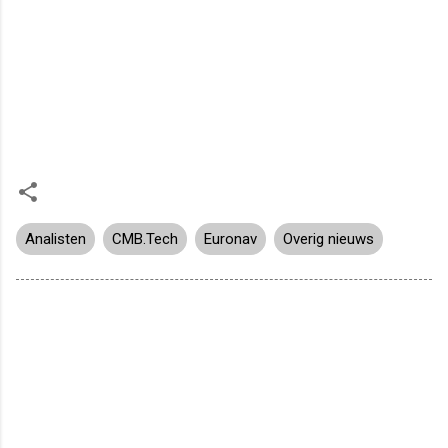
Analisten
CMB.Tech
Euronav
Overig nieuws