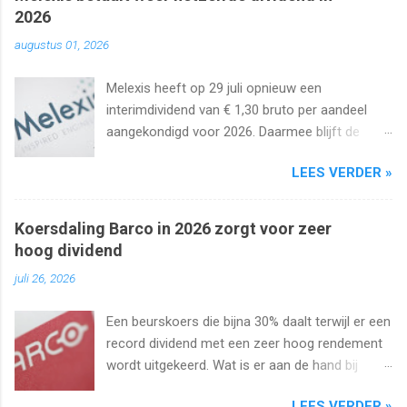
2026
augustus 01, 2026
Melexis heeft op 29 juli opnieuw een
interimdividend van € 1,30 bruto per aandeel
aangekondigd voor 2026. Daarmee blijft de
interimuitkering al zeker vijf jaar op rij
LEES VERDER »
onveranderd.
Koersdaling Barco in 2026 zorgt voor zeer
hoog dividend
juli 26, 2026
Een beurskoers die bijna 30% daalt terwijl er een
record dividend met een zeer hoog rendement
wordt uitgekeerd. Wat is er aan de hand bij
Barco ? Wij analyseren het aandeel en bekijken
LEES VERDER »