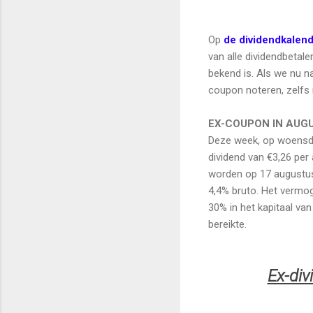
Op
de dividendkalen
van alle dividendbetal
bekend is. Als we nu n
coupon noteren, zelfs
EX-COUPON IN AUG
Deze week, op woensd
dividend van €3,26 per 
worden op 17 augustus
4,4% bruto. Het vermog
30% in het kapitaal va
bereikte.
Ex-div