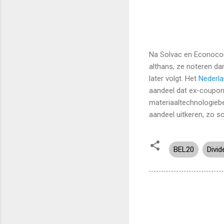
Na Solvac en Econocom
althans, ze noteren da
later volgt. Het
Nederl
aandeel dat ex-coupon 
materiaaltechnologieb
aandeel uitkeren, zo s
BEL20
Divi