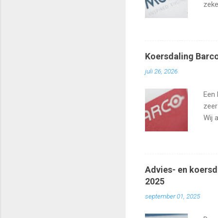
zeke
Koersdaling Barco
juli 26, 2026
Een 
zeer
Wij 
zo h
Advies- en koersd
2025
september 01, 2025