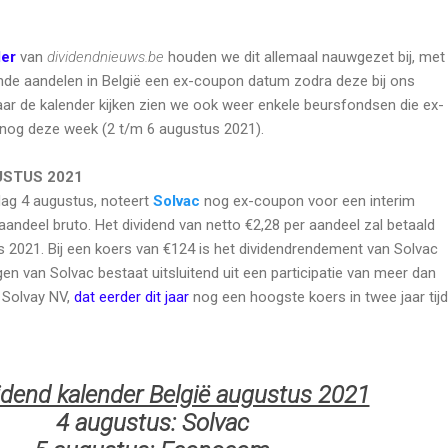
der
van
dividendnieuws.be
houden we dit allemaal nauwgezet bij, met
ende aandelen in België een ex-coupon datum zodra deze bij ons
aar de kalender kijken zien we ook weer enkele beursfondsen die ex-
 nog deze week (2 t/m 6 augustus 2021).
USTUS 2021
ag 4 augustus, noteert
Solvac
nog ex-coupon voor een interim
aandeel bruto. Het dividend van netto €2,28 per aandeel zal betaald
 2021. Bij een koers van €124 is het dividendrendement van Solvac
en van Solvac bestaat uitsluitend uit een participatie van meer dan
n Solvay NV,
dat eerder dit jaar
nog een hoogste koers in twee jaar tijd
idend kalender België augustus 2021
4 augustus: Solvac