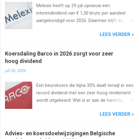
Melexis heeft op 29 juli opnieuw een
interimdividend van € 1,30 bruto per aandeel
aangekondigd voor 2026. Daarmee blijft de
interimuitkering al zeker vijf jaar op rij
LEES VERDER »
onveranderd.
Koersdaling Barco in 2026 zorgt voor zeer
hoog dividend
juli 26, 2026
Een beurskoers die bijna 30% daalt terwijl er een
record dividend met een zeer hoog rendement
wordt uitgekeerd. Wat is er aan de hand bij
Barco ? Wij analyseren het aandeel en bekijken
LEES VERDER »
uiteraard het dividend. Kan dat wel zo hoog
blijven?
Advies- en koersdoelwijzigingen Belgische