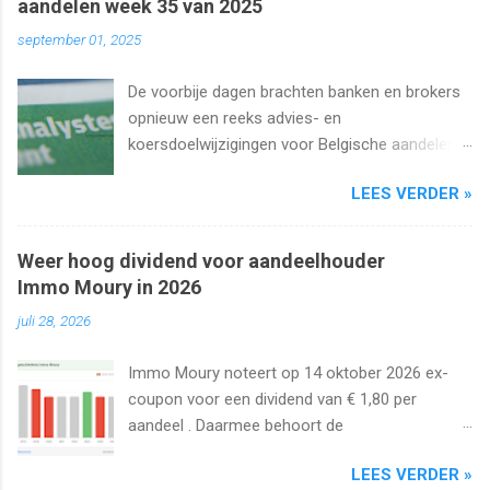
aandelen week 35 van 2025
september 01, 2025
De voorbije dagen brachten banken en brokers
opnieuw een reeks advies- en
koersdoelwijzigingen voor Belgische aandelen.
We kijken naar de analistenacties van 27
LEES VERDER »
augustus t/m 1 september 2025 met onder
meer Ageas, Cofinimmo, Lotus Bakeries, UCB,
Ackermans en Van de Velde .
Weer hoog dividend voor aandeelhouder
Immo Moury in 2026
juli 28, 2026
Immo Moury noteert op 14 oktober 2026 ex-
coupon voor een dividend van € 1,80 per
aandeel . Daarmee behoort de
vastgoedvennootschap tot de laatste Belgische
LEES VERDER »
aandelen die dit jaar nog ex-coupon noteren.