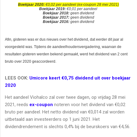
Boekjaar 2020:
€0,02 per aandeel (ex-coupon 28 mei 2021)
Boekjaar 2019:
€0,01 per aandeel
Boekjaar 2018:
geen dividend
Boekjaar 2017:
geen dividend
Boekjaar 2016:
geen dividend
Afin, gisteren was er dus nieuws over het dividend, dat eerder dit jaar al
voorgesteld was. Tijdens de aandeelhoudersvergadering, waarvan de
resultaten gisteren werden bekend gemaakt, werd het dividend van 2 cent
bruto over 2020 geaccordeerd.
LEES OOK:
Umicore keert €0,75 dividend uit over boekjaar
2020
Het aandeel Viohalco zal over twee dagen, op vrijdag 28 mei
2021, reeds
ex-coupon
noteren voor het dividend van €0,02
bruto per aandeel. Het netto dividend van €0,014 zal worden
uitbetaald aan investeerders op 1 juni 2021. Het
dividendrendement is slechts 0,4% bij de beurskoers van €4,56.