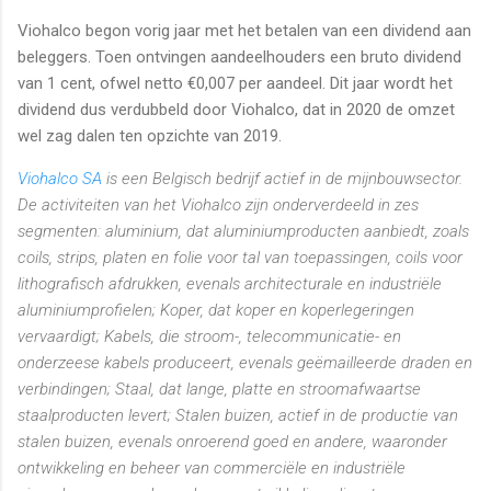
Viohalco begon vorig jaar met het betalen van een dividend aan
beleggers. Toen ontvingen aandeelhouders een bruto dividend
van 1 cent, ofwel netto €0,007 per aandeel. Dit jaar wordt het
dividend dus verdubbeld door Viohalco, dat in 2020 de omzet
wel zag dalen ten opzichte van 2019.
Viohalco SA
is een Belgisch bedrijf actief in de mijnbouwsector.
De activiteiten van het Viohalco zijn onderverdeeld in zes
segmenten: aluminium, dat aluminiumproducten aanbiedt, zoals
coils, strips, platen en folie voor tal van toepassingen, coils voor
lithografisch afdrukken, evenals architecturale en industriële
aluminiumprofielen; Koper, dat koper en koperlegeringen
vervaardigt; Kabels, die stroom-, telecommunicatie- en
onderzeese kabels produceert, evenals geëmailleerde draden en
verbindingen; Staal, dat lange, platte en stroomafwaartse
staalproducten levert; Stalen buizen, actief in de productie van
stalen buizen, evenals onroerend goed en andere, waaronder
ontwikkeling en beheer van commerciële en industriële