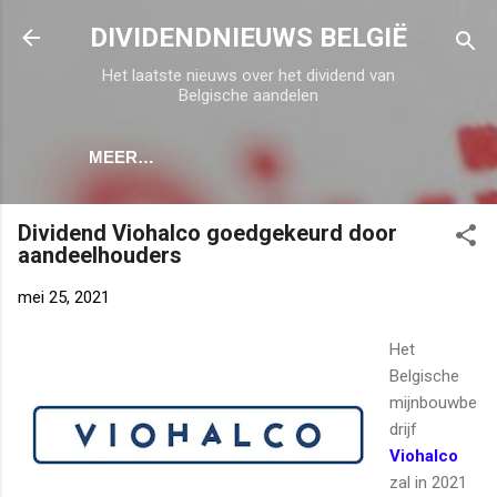
Doorgaan naar hoofdcontent
DIVIDENDNIEUWS BELGIË
Het laatste nieuws over het dividend van
Belgische aandelen
MEER…
Dividend Viohalco goedgekeurd door
aandeelhouders
mei 25, 2021
Het
Belgische
mijnbouwbe
drijf
Viohalco
zal in 2021