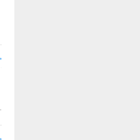
»
-
»