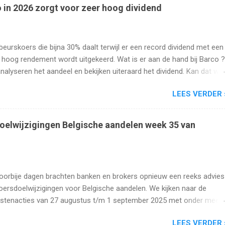
 in 2026 zorgt voor zeer hoog dividend
beurskoers die bijna 30% daalt terwijl er een record dividend met een
 hoog rendement wordt uitgekeerd. Wat is er aan de hand bij Barco ?
analyseren het aandeel en bekijken uiteraard het dividend. Kan dat wel
oog blijven?
LEES VERDER 
oelwijzigingen Belgische aandelen week 35 van
oorbije dagen brachten banken en brokers opnieuw een reeks advies
oersdoelwijzigingen voor Belgische aandelen. We kijken naar de
istenacties van 27 augustus t/m 1 september 2025 met onder meer
s, Cofinimmo, Lotus Bakeries, UCB, Ackermans en Van de Velde .
LEES VERDER 