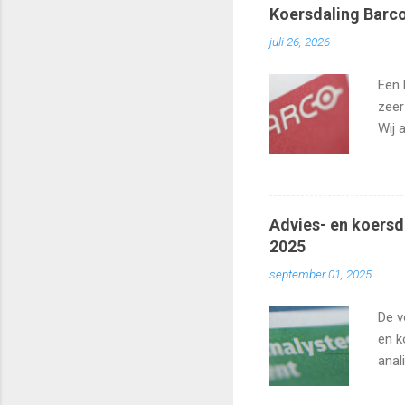
Koersdaling Barco
juli 26, 2026
Een 
zeer
Wij 
zo h
Advies- en koersd
2025
september 01, 2025
De v
en k
anal
Agea