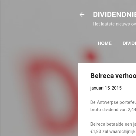
DIVIDENDNI
Het laatste nieuws ov
HOME
DIVI
Belreca verhoo
januari 15, 2015
De Antwerpse portefeui
bruto dividend van 2,44
Belreca betaalde een j
€1,83 zal waarschijnlij