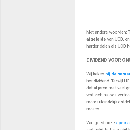
Met andere woorden: T
afgeleide
van UCB, en
harder dalen als UCB h
DIVIDEND VOOR ON
Wij keken
bij de same
het dividend. Terwijl U
dat al jaren met veel g
wat zich nu ook vertaal
maar uiteindelijk ontd
maken.
Wie goed onze
specia
ziet gelijk het verschi