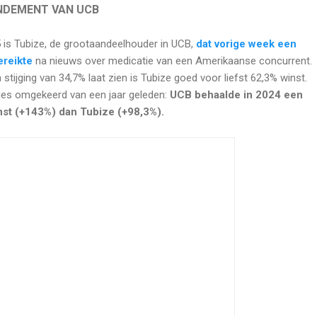
NDEMENT VAN UCB
25 is Tubize, de grootaandeelhouder in UCB,
dat vorige week een
ereikte
na nieuws over medicatie van een Amerikaanse concurrent.
 stijging van 34,7% laat zien is Tubize goed voor liefst 62,3% winst.
cies omgekeerd van een jaar geleden:
UCB behaalde in 2024 een
nst (+143%) dan Tubize (+98,3%).