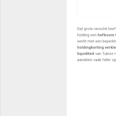
Dat grote verschil hee
holding een
hefboom
h
werkt met een beperkte
holdingkorting verkl
liquiditeit
van Tubize m
aandelen vaak feller op