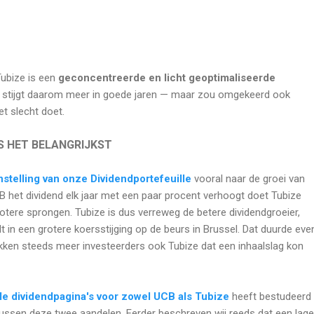
ubize is een
geconcentreerde en licht geoptimaliseerde
 stijgt daarom meer in goede jaren — maar zou omgekeerd ook
et slecht doet.
S HET BELANGRIJKST
nstelling van onze Dividendportefeuille
vooral naar de groei van
CB het dividend elk jaar met een paar procent verhoogt doet Tubize
rotere sprongen. Tubize is dus verreweg de betere dividendgroeier,
t in een grotere koersstijging op de beurs in Brussel. Dat duurde eve
ekken steeds meer investeerders ook Tubize dat een inhaalslag kon
le dividendpagina's voor zowel UCB als Tubize
heeft bestudeerd
l tussen deze twee aandelen. Eerder beschreven wij reeds dat een lage