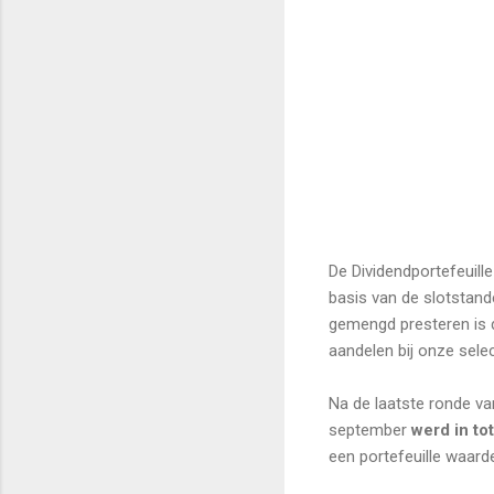
De Dividendportefeuille
basis van de slotstan
gemengd presteren is d
aandelen bij onze selec
Na de laatste ronde va
september
werd in to
een portefeuille waard