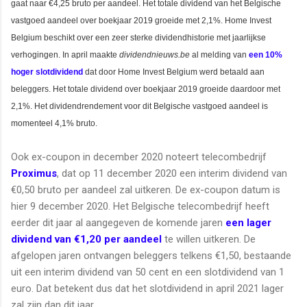
gaat naar €4,25 bruto per aandeel.
Het totale dividend van het Belgische
vastgoed aandeel over boekjaar 2019 groeide met 2,1%. Home Invest
Belgium beschikt over een zeer sterke dividendhistorie met jaarlijkse
verhogingen.
In april maakte
dividendnieuws.be
al melding van
een 10%
hoger slotdividend
dat door Home Invest Belgium werd betaald aan
beleggers. Het totale dividend over boekjaar 2019 groeide daardoor met
2,1%. Het dividendrendement voor dit Belgische vastgoed aandeel is
momenteel 4,1% bruto.
Ook ex-coupon in december 2020 noteert telecombedrijf
Proximus
, dat op 11 december 2020 een interim dividend van
€0,50 bruto per aandeel zal uitkeren. De ex-coupon datum is
hier 9 december 2020. Het Belgische telecombedrijf heeft
eerder dit jaar al aangegeven de komende jaren
een lager
dividend van €1,20 per aandeel
te willen uitkeren. De
afgelopen jaren ontvangen beleggers telkens €1,50, bestaande
uit een interim dividend van 50 cent en een slotdividend van 1
euro. Dat betekent dus dat het slotdividend in april 2021 lager
zal zijn dan dit jaar.