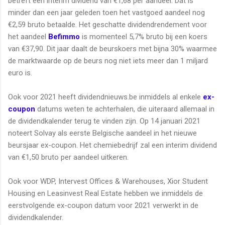
betreft een interim dividend van €1,68 per aandeel. Dat is
minder dan een jaar geleden toen het vastgoed aandeel nog
€2,59 bruto betaalde. Het geschatte dividendrendement voor
het aandeel
Befimmo
is momenteel 5,7% bruto bij een koers
van €37,90. Dit jaar daalt de beurskoers met bijna 30% waarmee
de marktwaarde op de beurs nog niet iets meer dan 1 miljard
euro is.
Ook voor 2021 heeft dividendnieuws.be inmiddels al enkele
ex-
coupon
datums weten te achterhalen, die uiteraard allemaal in
de dividendkalender terug te vinden zijn. Op 14 januari 2021
noteert Solvay als eerste Belgische aandeel in het nieuwe
beursjaar ex-coupon. Het chemiebedrijf zal een interim dividend
van €1,50 bruto per aandeel uitkeren.
Ook voor WDP, Intervest Offices & Warehouses, Xior Student
Housing en Leasinvest Real Estate hebben we inmiddels de
eerstvolgende ex-coupon datum voor 2021 verwerkt in de
dividendkalender.