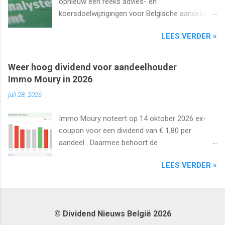
opnieuw een reeks advies- en
koersdoelwijzigingen voor Belgische aandelen.
We kijken naar de analistenacties van 27
LEES VERDER »
augustus t/m 1 september 2025 met onder
meer Ageas, Cofinimmo, Lotus Bakeries, UCB,
Ackermans en Van de Velde .
Weer hoog dividend voor aandeelhouder
Immo Moury in 2026
juli 28, 2026
Immo Moury noteert op 14 oktober 2026 ex-
coupon voor een dividend van € 1,80 per
aandeel . Daarmee behoort de
vastgoedvennootschap tot de laatste Belgische
LEES VERDER »
aandelen die dit jaar nog ex-coupon noteren.
© Dividend Nieuws België 2026