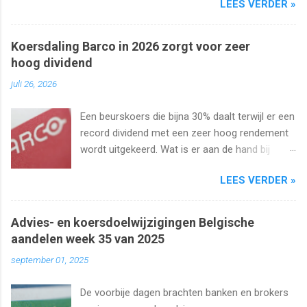
LEES VERDER »
onveranderd.
Koersdaling Barco in 2026 zorgt voor zeer
hoog dividend
juli 26, 2026
Een beurskoers die bijna 30% daalt terwijl er een
record dividend met een zeer hoog rendement
wordt uitgekeerd. Wat is er aan de hand bij
Barco ? Wij analyseren het aandeel en bekijken
LEES VERDER »
uiteraard het dividend. Kan dat wel zo hoog
blijven?
Advies- en koersdoelwijzigingen Belgische
aandelen week 35 van 2025
september 01, 2025
De voorbije dagen brachten banken en brokers