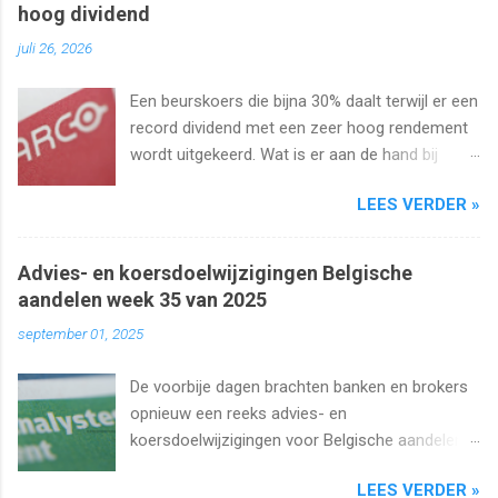
hoog dividend
juli 26, 2026
Een beurskoers die bijna 30% daalt terwijl er een
record dividend met een zeer hoog rendement
wordt uitgekeerd. Wat is er aan de hand bij
Barco ? Wij analyseren het aandeel en bekijken
LEES VERDER »
uiteraard het dividend. Kan dat wel zo hoog
blijven?
Advies- en koersdoelwijzigingen Belgische
aandelen week 35 van 2025
september 01, 2025
De voorbije dagen brachten banken en brokers
opnieuw een reeks advies- en
koersdoelwijzigingen voor Belgische aandelen.
We kijken naar de analistenacties van 27
LEES VERDER »
augustus t/m 1 september 2025 met onder