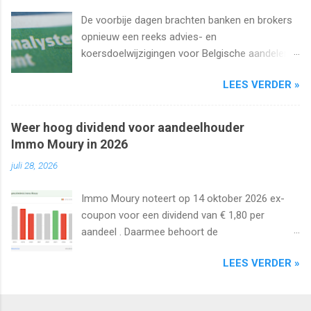
De voorbije dagen brachten banken en brokers
opnieuw een reeks advies- en
koersdoelwijzigingen voor Belgische aandelen.
We kijken naar de analistenacties van 27
LEES VERDER »
augustus t/m 1 september 2025 met onder
meer Ageas, Cofinimmo, Lotus Bakeries, UCB,
Ackermans en Van de Velde .
Weer hoog dividend voor aandeelhouder
Immo Moury in 2026
juli 28, 2026
Immo Moury noteert op 14 oktober 2026 ex-
coupon voor een dividend van € 1,80 per
aandeel . Daarmee behoort de
vastgoedvennootschap tot de laatste Belgische
LEES VERDER »
aandelen die dit jaar nog ex-coupon noteren.