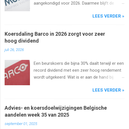
aangekondigd voor 2026. Daarmee blijft de
interimuitkering al zeker vijf jaar op rij
LEES VERDER »
onveranderd.
Koersdaling Barco in 2026 zorgt voor zeer
hoog dividend
juli 26, 2026
Een beurskoers die bijna 30% daalt terwijl er een
record dividend met een zeer hoog rendement
wordt uitgekeerd. Wat is er aan de hand bij
Barco ? Wij analyseren het aandeel en bekijken
LEES VERDER »
uiteraard het dividend. Kan dat wel zo hoog
blijven?
Advies- en koersdoelwijzigingen Belgische
aandelen week 35 van 2025
september 01, 2025