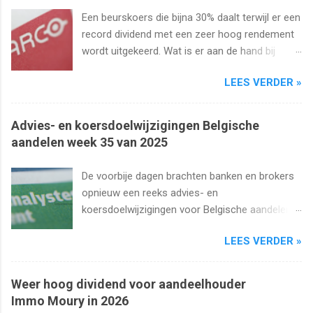
Een beurskoers die bijna 30% daalt terwijl er een
record dividend met een zeer hoog rendement
wordt uitgekeerd. Wat is er aan de hand bij
Barco ? Wij analyseren het aandeel en bekijken
LEES VERDER »
uiteraard het dividend. Kan dat wel zo hoog
blijven?
Advies- en koersdoelwijzigingen Belgische
aandelen week 35 van 2025
De voorbije dagen brachten banken en brokers
opnieuw een reeks advies- en
koersdoelwijzigingen voor Belgische aandelen.
We kijken naar de analistenacties van 27
LEES VERDER »
augustus t/m 1 september 2025 met onder
meer Ageas, Cofinimmo, Lotus Bakeries, UCB,
Ackermans en Van de Velde .
Weer hoog dividend voor aandeelhouder
Immo Moury in 2026