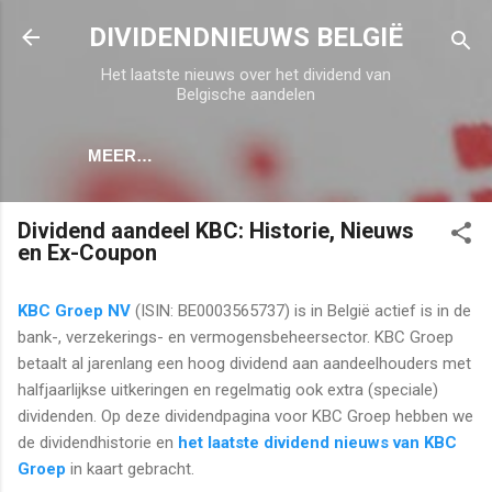
Doorgaan naar hoofdcontent
DIVIDENDNIEUWS BELGIË
Het laatste nieuws over het dividend van
Belgische aandelen
MEER…
Dividend aandeel KBC: Historie, Nieuws
en Ex-Coupon
KBC Groep NV
(ISIN: BE0003565737) is in België actief is in de
bank-, verzekerings- en vermogensbeheersector. KBC Groep
betaalt al jarenlang een hoog dividend aan aandeelhouders met
halfjaarlijkse uitkeringen en regelmatig ook extra (speciale)
dividenden. Op deze dividendpagina voor KBC Groep hebben we
de dividendhistorie en
het laatste dividend nieuws van KBC
Groep
in kaart gebracht.