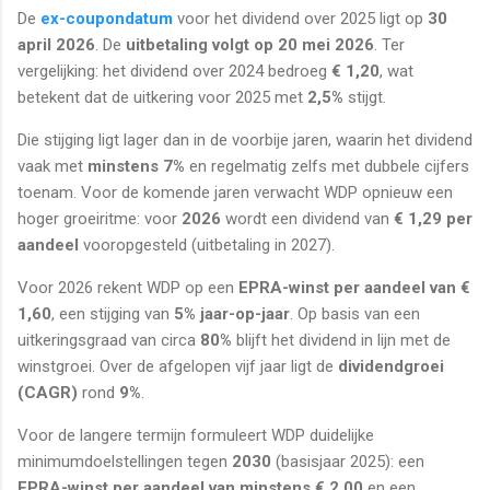
De
ex-coupondatum
voor het dividend over 2025 ligt op
30
april 2026
. De
uitbetaling volgt op 20 mei 2026
. Ter
vergelijking: het dividend over 2024 bedroeg
€ 1,20
, wat
betekent dat de uitkering voor 2025 met
2,5%
stijgt.
Die stijging ligt lager dan in de voorbije jaren, waarin het dividend
vaak met
minstens 7%
en regelmatig zelfs met dubbele cijfers
toenam. Voor de komende jaren verwacht WDP opnieuw een
hoger groeiritme: voor
2026
wordt een dividend van
€ 1,29 per
aandeel
vooropgesteld (uitbetaling in 2027).
Voor 2026 rekent WDP op een
EPRA-winst per aandeel van €
1,60
, een stijging van
5% jaar-op-jaar
. Op basis van een
uitkeringsgraad van circa
80%
blijft het dividend in lijn met de
winstgroei. Over de afgelopen vijf jaar ligt de
dividendgroei
(CAGR)
rond
9%
.
Voor de langere termijn formuleert WDP duidelijke
minimumdoelstellingen tegen
2030
(basisjaar 2025): een
EPRA-winst per aandeel van minstens € 2,00
en een