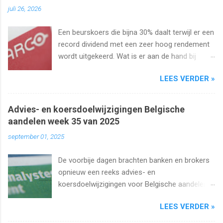
juli 26, 2026
Een beurskoers die bijna 30% daalt terwijl er een
record dividend met een zeer hoog rendement
wordt uitgekeerd. Wat is er aan de hand bij
Barco ? Wij analyseren het aandeel en bekijken
LEES VERDER »
uiteraard het dividend. Kan dat wel zo hoog
blijven?
Advies- en koersdoelwijzigingen Belgische
aandelen week 35 van 2025
september 01, 2025
De voorbije dagen brachten banken en brokers
opnieuw een reeks advies- en
koersdoelwijzigingen voor Belgische aandelen.
We kijken naar de analistenacties van 27
LEES VERDER »
augustus t/m 1 september 2025 met onder
meer Ageas, Cofinimmo, Lotus Bakeries, UCB,