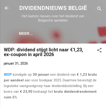
Doorgaan naar hoofdcontent
DIVIDENDNIEUWS BELGIË
Het laatste nieuws over het dividend van
Belgische aandelen
MEER…
WDP: dividend stijgt licht naar €1,23,
ex-coupon in april 2026
januari 31, 2026
WDP
kondigde op
30 januari
een dividend van
€ 1,23 bruto
per aandeel
aan voor boekjaar 2025. Daarmee bevestigt de
logistieke vastgoedgroep haar dividenddoelstelling. Bij een
koers van
€ 23,90
bedraagt het
bruto dividendrendement
ruim 5%
.