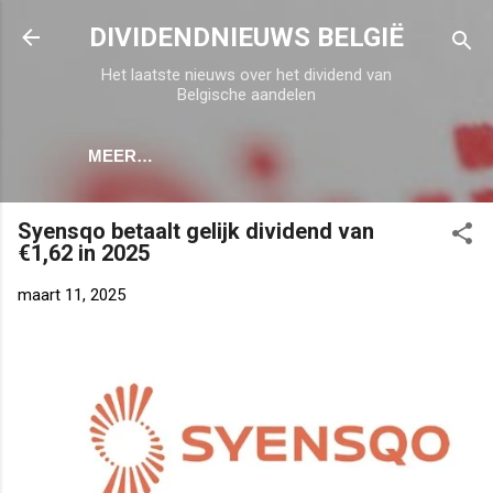
Doorgaan naar hoofdcontent
DIVIDENDNIEUWS BELGIË
Het laatste nieuws over het dividend van
Belgische aandelen
MEER…
Syensqo betaalt gelijk dividend van
€1,62 in 2025
maart 11, 2025