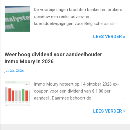
De voorbije dagen brachten banken en brokers
opnieuw een reeks advies- en
koersdoelwijzigingen voor Belgische aandelen.
We kijken naar de analistenacties van 27
LEES VERDER »
augustus t/m 1 september 2025 met onder
meer Ageas, Cofinimmo, Lotus Bakeries, UCB,
Ackermans en Van de Velde .
Weer hoog dividend voor aandeelhouder
Immo Moury in 2026
juli 28, 2026
Immo Moury noteert op 14 oktober 2026 ex-
coupon voor een dividend van € 1,80 per
aandeel . Daarmee behoort de
vastgoedvennootschap tot de laatste Belgische
LEES VERDER »
aandelen die dit jaar nog ex-coupon noteren.