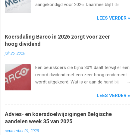
aangekondigd voor 2026. Daarmee blijft de
interimuitkering al zeker vijf jaar op rij
LEES VERDER »
onveranderd.
Koersdaling Barco in 2026 zorgt voor zeer
hoog dividend
juli 26, 2026
Een beurskoers die bijna 30% daalt terwijl er een
record dividend met een zeer hoog rendement
wordt uitgekeerd. Wat is er aan de hand bij
Barco ? Wij analyseren het aandeel en bekijken
LEES VERDER »
uiteraard het dividend. Kan dat wel zo hoog
blijven?
Advies- en koersdoelwijzigingen Belgische
aandelen week 35 van 2025
september 01, 2025