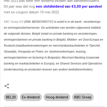
mei 2023 pas weer een dividend betalen aan aandeelhouders.
Dit jaar was dat nog
een slotdividend van €3,00 per aandeel
met ex-coupon datum 10 mei 2022.
KBC Groep NV
(ISIN:
BE0003565737)
i
s actief is in de bank-, verzekerings-
en vermogensbeheersector. De activiteiten van worden uitgevoerd middels
de volgende divisies: België (retail en private banking en verzekeringen,
vermogensbeheer en private banking in België); Midden- en Oost-Europa en
Rusland (retailbankverzekeringen en merchantbankactiviteiten in Tsjechië,
Slowakije, Hongarije en Polen, en bankverzekeringen, leasing,
vermogensbeheer en factoring in Bulgarije); Merchant Banking (corporate
banking en marktactiviteiten in Europa), en Shared Services and Operations
(ondersteuning en producten leveren aan andere bedrijfseenheden).
BEL20
Ex-dividend
Hoog dividend
KBC Groep