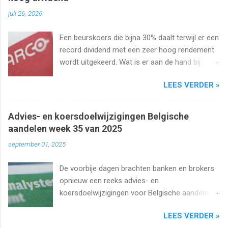
juli 26, 2026
Een beurskoers die bijna 30% daalt terwijl er een
record dividend met een zeer hoog rendement
wordt uitgekeerd. Wat is er aan de hand bij
Barco ? Wij analyseren het aandeel en bekijken
LEES VERDER »
uiteraard het dividend. Kan dat wel zo hoog
blijven?
Advies- en koersdoelwijzigingen Belgische
aandelen week 35 van 2025
september 01, 2025
De voorbije dagen brachten banken en brokers
opnieuw een reeks advies- en
koersdoelwijzigingen voor Belgische aandelen.
We kijken naar de analistenacties van 27
LEES VERDER »
augustus t/m 1 september 2025 met onder