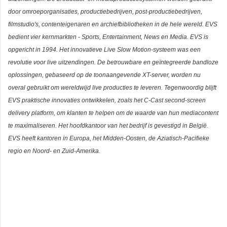
door omroeporganisaties, productiebedrijven, post-productiebedrijven,
filmstudio's, contenteigenaren en archiefbibliotheken in de hele wereld. EVS
bedient vier kernmarkten - Sports, Entertainment, News en Media. EVS is
opgericht in 1994. Het innovatieve Live Slow Motion-systeem was een
revolutie voor live uitzendingen. De betrouwbare en geïntegreerde bandloze
oplossingen, gebaseerd op de toonaangevende XT-server, worden nu
overal gebruikt om wereldwijd live producties te leveren. Tegenwoordig blijft
EVS praktische innovaties ontwikkelen, zoals het C-Cast second-screen
delivery platform, om klanten te helpen om de waarde van hun mediacontent
te maximaliseren. Het hoofdkantoor van het bedrijf is gevestigd in België.
EVS heeft kantoren in Europa, het Midden-Oosten, de Aziatisch-Pacifieke
regio en Noord- en Zuid-Amerika.