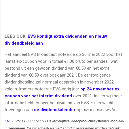
LEES OOK:
EVS kondigt extra dividenden en nieuw
dividendbeleid aan
Het aandeel EVS Broadcast noteerde op 30 mei 2022 voor het
laatst ex-coupon voor in totaal €1,00 bruto per aandeel, wat
bestond uit een gewoon dividend van €0,50 en het extra
dividend van €0,50 over boekjaar 2021. De eerstvolgende
dividendbetaling zal normaal gesproken in november 2022
volgen. Immers noteerde EVS vorig jaar
op 24 november ex-
coupon voor het interim dividend
over 2021. Indien wij meer
informatie hebben over het dividend van EVS zullen we dit
toevoegen aan
de dividendkalender
op
dividendnieuws.be
.
EVS
(ISIN:
BE0003820371)
levert
digitale videoproductiesystemen voor live-
uitzendingen.
De broadcast- en mediaproductiesystemen worden gebruikt