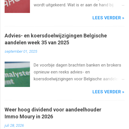
wordt uitgekeerd. Wat is er aan de hand bij
Barco ? Wij analyseren het aandeel en bekijken
LEES VERDER »
uiteraard het dividend. Kan dat wel zo hoog
blijven?
Advies- en koersdoelwijzigingen Belgische
aandelen week 35 van 2025
september 01, 2025
De voorbije dagen brachten banken en brokers
opnieuw een reeks advies- en
koersdoelwijzigingen voor Belgische aandelen.
We kijken naar de analistenacties van 27
LEES VERDER »
augustus t/m 1 september 2025 met onder
meer Ageas, Cofinimmo, Lotus Bakeries, UCB,
Ackermans en Van de Velde .
Weer hoog dividend voor aandeelhouder
Immo Moury in 2026
juli 28, 2026