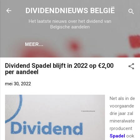
Doorgaan naar hoofdcontent
DIVIDENDNIEUWS BELGIË
Het laatste nieuws over het dividend van
Belgische aandelen
MEER…
Dividend Spadel blijft in 2022 op €2,00
per aandeel
mei 30, 2022
Net als in de
voorgaande
drie jaar zal
mineralwate
rproducent
Spadel
ook