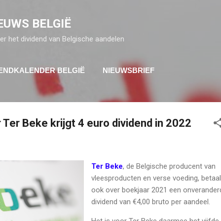
Doorgaan naar hoofdcontent
EUWS BELGIË
er het dividend van Belgische aandelen
DENDKALENDER BELGIË
NIEUWSBRIEF
Ter Beke krijgt 4 euro dividend in 2022
Ter Beke
, de Belgische producent van
vleesproducten en verse voeding, betaal
ook over boekjaar 2021 een onverander
dividend van €4,00 bruto per aandeel.
Het is voor Ter Beke daarmee het vijfde