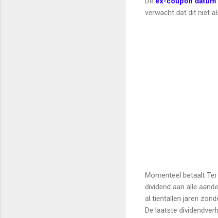
De
ex-coupon datum
verwacht dat dit niet a
Momenteel betaalt Ter B
dividend aan alle aand
al tientallen jaren zond
De laatste dividendve