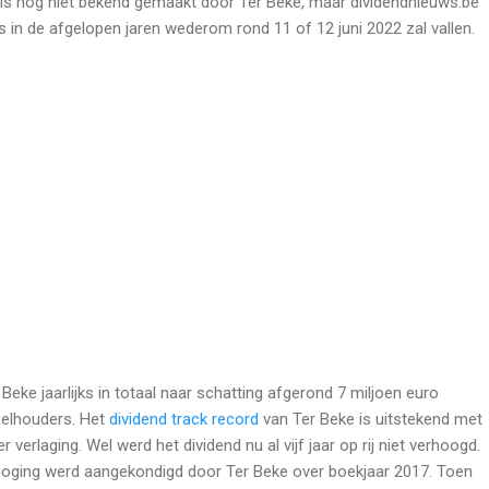
is nog niet bekend gemaakt door Ter Beke, maar dividendnieuws.be
ls in de afgelopen jaren wederom rond 11 of 12 juni 2022 zal vallen.
eke jaarlijks in totaal naar schatting afgerond 7 miljoen euro
eelhouders. Het
dividend track record
van Ter Beke is uitstekend met
er verlaging. Wel werd het dividend nu al vijf jaar op rij niet verhoogd.
rhoging werd aangekondigd door Ter Beke over boekjaar 2017. Toen