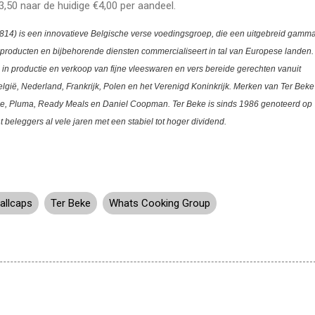
3,50 naar de huidige €4,00 per aandeel.
814)
is een innovatieve Belgische verse voedingsgroep, die een uitgebreid gamm
sproducten en bijbehorende diensten commercialiseert in tal van Europese landen.
 in productie en verkoop van fijne vleeswaren en vers bereide gerechten vanuit
België, Nederland, Frankrijk, Polen en het Verenigd Koninkrijk. Merken van Ter Beke
se, Pluma, Ready Meals en Daniel Coopman.
Ter Beke is sinds 1986 genoteerd op
 beleggers al vele jaren met een stabiel tot hoger dividend.
allcaps
Ter Beke
Whats Cooking Group