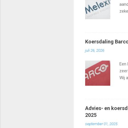
aand
zeke
Koersdaling Barco
juli 26, 2026
Een 
zeer
Wij 
zo h
Advies- en koersd
2025
september 01, 2025