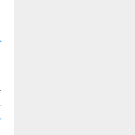
»
-
»