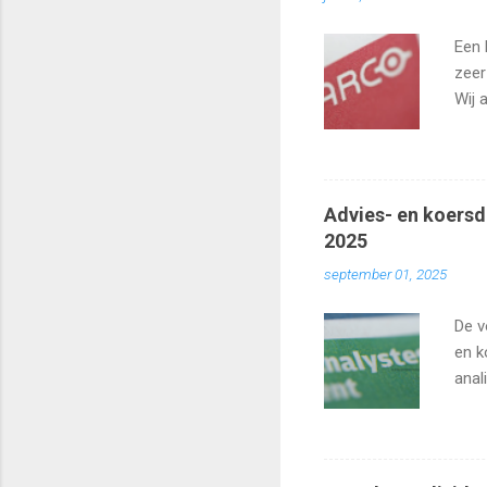
Een 
zeer
Wij 
zo h
Advies- en koersd
2025
september 01, 2025
De v
en k
anal
Agea