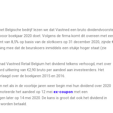
 het Belgische bedrijf lezen we dat Vastned een bruto dividendvoorste
 voor boekjaar 2020 doet. Volgens de firma komt dit overeen met ee
nt van 8,5% op basis van de slotkoers op 31 december 2020, zijnde 
ning mee dat de beurskoers inmiddels een stukje hoger staat (zie
 had Vastned Retail Belgium het dividend telkens verhoogd, met over
rd uitkering van €2,90 bruto per aandeel aan investeerders. Het
erlaagd over de boekjaren 2015 en 2016.
net als in de voorbije jaren weer begin mei hun dividend over 2020
r noteerde het aandeel op 12 mei
ex-coupon
met een
gen later op 14 mei 2020. De kans is groot dat ook het dividend in
l worden betaald.