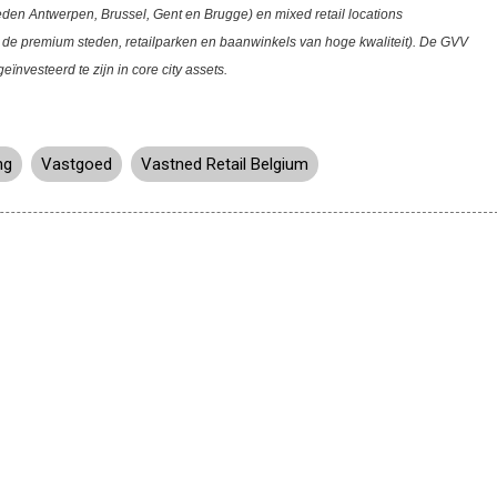
teden Antwerpen, Brussel, Gent en Brugge) en mixed retail locations
 de premium steden, retailparken en baanwinkels van hoge kwaliteit). De GVV
eïnvesteerd te zijn in core city assets.
ng
Vastgoed
Vastned Retail Belgium