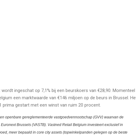
 wordt ingeschat op 7,1% bij een beurskoers van €28,90. Momenteel
elgium een marktwaarde van €146 miljoen op de beurs in Brussel. He
21 prima gestart met een winst van ruim 20 procent.
een openbare gereglementeerde vastgoedvennootschap (GVV) waarvan de
Euronext Brussels (VASTB). Vastned Retail Belgium investeert exclusief in
oed, meer bepaald in core city assets (topwinkelpanden gelegen op de beste