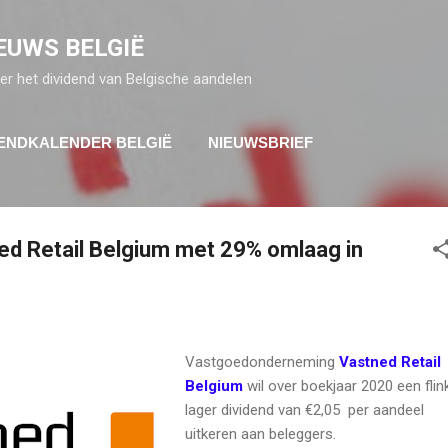
Doorgaan naar hoofdcontent
EUWS BELGIË
er het dividend van Belgische aandelen
DENDKALENDER BELGIË
NIEUWSBRIEF
ed Retail Belgium met 29% omlaag in
Vastgoedonderneming
Vastned Retail
Belgium
wil over boekjaar 2020 een flin
lager dividend van €2,05 per aandeel
uitkeren aan beleggers.