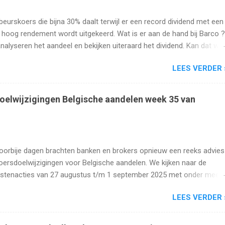
beurskoers die bijna 30% daalt terwijl er een record dividend met een
 hoog rendement wordt uitgekeerd. Wat is er aan de hand bij Barco ?
analyseren het aandeel en bekijken uiteraard het dividend. Kan dat wel
oog blijven?
LEES VERDER 
oelwijzigingen Belgische aandelen week 35 van
oorbije dagen brachten banken en brokers opnieuw een reeks advies
oersdoelwijzigingen voor Belgische aandelen. We kijken naar de
istenacties van 27 augustus t/m 1 september 2025 met onder meer
s, Cofinimmo, Lotus Bakeries, UCB, Ackermans en Van de Velde .
LEES VERDER 