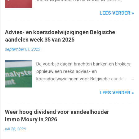
Barco ? Wij analyseren het aandeel en bekijken
LEES VERDER »
uiteraard het dividend. Kan dat wel zo hoog
blijven?
Advies- en koersdoelwijzigingen Belgische
aandelen week 35 van 2025
september 01, 2025
De voorbije dagen brachten banken en brokers
opnieuw een reeks advies- en
koersdoelwijzigingen voor Belgische aandelen.
We kijken naar de analistenacties van 27
LEES VERDER »
augustus t/m 1 september 2025 met onder
meer Ageas, Cofinimmo, Lotus Bakeries, UCB,
Ackermans en Van de Velde .
Weer hoog dividend voor aandeelhouder
Immo Moury in 2026
juli 28, 2026