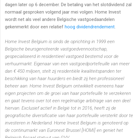
dagen later op 6 december. De betaling van het slotdividend zal
normaal gesproken volgend jaar mei volgen. Home Invest
wordt net als veel andere Belgische vastgoedaandelen
gekenmerkt door een relatief
hoog dividendrendement
.
Home Invest Belgium is sinds de oprichting in 1999 een
Belgische beursgenoteerde vastgoedvennootschap,
gespecialiseerd in residentieel vastgoed bestemd voor de
verhuurmarkt. Eigenaar van een vastgoedportefeuille van meer
dan € 450 miljoen, stelt zij residentiële kwaliteitspanden ter
beschikking van haar huurders en biedt zij hen professioneel
beheer aan. Home Invest Belgium ontwikkelt eveneens haar
eigen projecten om de groei van haar portefeuille te verzekeren
en gaat tevens over tot een regelmatige arbitrage van een deel
hiervan. Exclusief actief in België tot in 2016, heeft zij de
geografische diversificatie van haar portefeuille versterkt door te
investeren in Nederland. Home Invest Belgium is genoteerd op
de continumarkt van Euronext Brussel [HOMI] en geniet het
Belgisch fiscaal statuut van GVV.