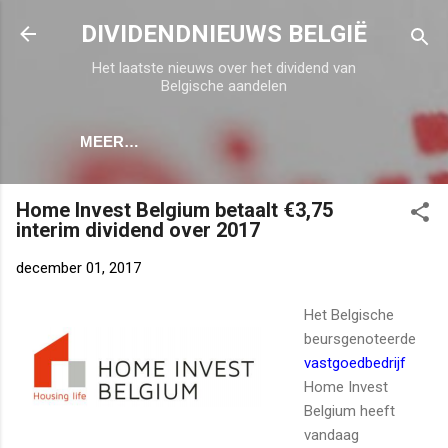
Doorgaan naar hoofdcontent
DIVIDENDNIEUWS BELGIË
Het laatste nieuws over het dividend van
Belgische aandelen
MEER…
Home Invest Belgium betaalt €3,75
interim dividend over 2017
december 01, 2017
Het Belgische
beursgenoteerde
vastgoedbedrijf
Home Invest
Belgium heeft
vandaag