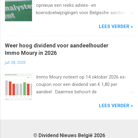
opnieuw een reeks advies- en
koersdoelwijzigingen voor Belgische aandelen.
We kijken naar de analistenacties van 27
LEES VERDER »
augustus t/m 1 september 2025 met onder
meer Ageas, Cofinimmo, Lotus Bakeries, UCB,
Ackermans en Van de Velde .
Weer hoog dividend voor aandeelhouder
Immo Moury in 2026
juli 28, 2026
Immo Moury noteert op 14 oktober 2026 ex-
coupon voor een dividend van € 1,80 per
aandeel . Daarmee behoort de
vastgoedvennootschap tot de laatste Belgische
LEES VERDER »
aandelen die dit jaar nog ex-coupon noteren.
© Dividend Nieuws België 2026