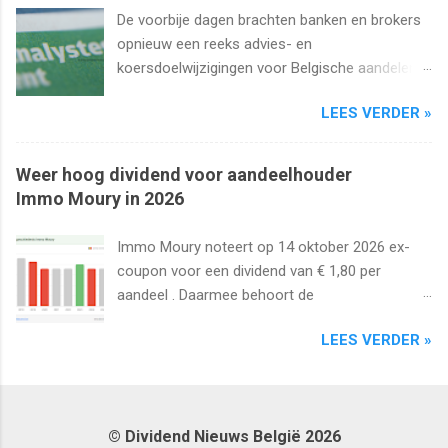
De voorbije dagen brachten banken en brokers
opnieuw een reeks advies- en
koersdoelwijzigingen voor Belgische aandelen.
We kijken naar de analistenacties van 27
LEES VERDER »
augustus t/m 1 september 2025 met onder
meer Ageas, Cofinimmo, Lotus Bakeries, UCB,
Ackermans en Van de Velde .
Weer hoog dividend voor aandeelhouder
Immo Moury in 2026
Immo Moury noteert op 14 oktober 2026 ex-
coupon voor een dividend van € 1,80 per
aandeel . Daarmee behoort de
vastgoedvennootschap tot de laatste Belgische
LEES VERDER »
aandelen die dit jaar nog ex-coupon noteren.
© Dividend Nieuws België 2026