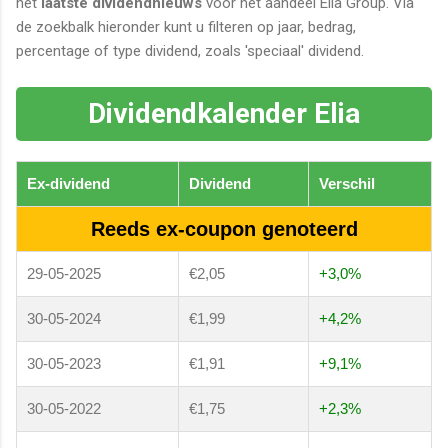
het
laatste dividendnieuws
voor het aandeel Elia Group. Via
de zoekbalk hieronder kunt u filteren op jaar, bedrag,
percentage of type dividend, zoals 'speciaal' dividend.
Dividendkalender Elia
Ex-dividend
Dividend
Verschil
Reeds ex-coupon genoteerd
29-05-2025
€2,05
+3,0%
30-05-2024
€1,99
+4,2%
30-05-2023
€1,91
+9,1%
30-05-2022
€1,75
+2,3%