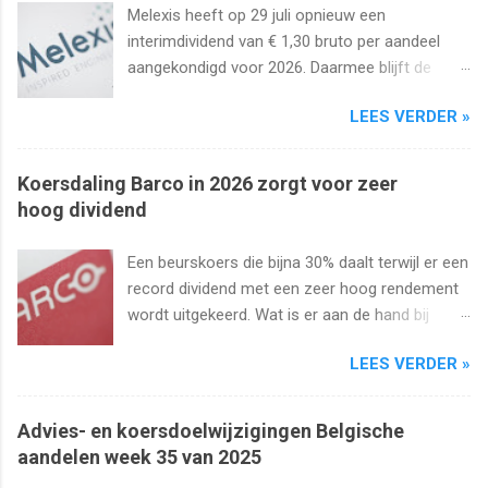
Melexis heeft op 29 juli opnieuw een
interimdividend van € 1,30 bruto per aandeel
aangekondigd voor 2026. Daarmee blijft de
interimuitkering al zeker vijf jaar op rij
LEES VERDER »
onveranderd.
Koersdaling Barco in 2026 zorgt voor zeer
hoog dividend
Een beurskoers die bijna 30% daalt terwijl er een
record dividend met een zeer hoog rendement
wordt uitgekeerd. Wat is er aan de hand bij
Barco ? Wij analyseren het aandeel en bekijken
LEES VERDER »
uiteraard het dividend. Kan dat wel zo hoog
blijven?
Advies- en koersdoelwijzigingen Belgische
aandelen week 35 van 2025