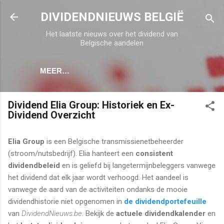
Doorgaan naar hoofdcontent
DIVIDENDNIEUWS BELGIË
Het laatste nieuws over het dividend van
Belgische aandelen
MEER…
Dividend Elia Group: Historiek en Ex-
Dividend Overzicht
Elia Group
is een Belgische transmissienetbeheerder
(stroom/nutsbedrijf). Elia hanteert een
consistent
dividendbeleid
en is geliefd bij langetermijnbeleggers vanwege
het dividend dat elk jaar wordt verhoogd. Het aandeel is
vanwege de aard van de activiteiten ondanks de mooie
dividendhistorie niet opgenomen in
de dividendportefeuille
van
DividendNieuws.be
. Bekijk de
actuele dividendkalender
en