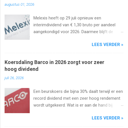
augustus 01, 2026
Melexis heeft op 29 juli opnieuw een
interimdividend van € 1,30 bruto per aandeel
aangekondigd voor 2026. Daarmee blijft de
interimuitkering al zeker vijf jaar op rij
LEES VERDER »
onveranderd.
Koersdaling Barco in 2026 zorgt voor zeer
hoog dividend
juli 26, 2026
Een beurskoers die bijna 30% daalt terwijl er een
record dividend met een zeer hoog rendement
wordt uitgekeerd. Wat is er aan de hand bij
Barco ? Wij analyseren het aandeel en bekijken
LEES VERDER »
uiteraard het dividend. Kan dat wel zo hoog
blijven?