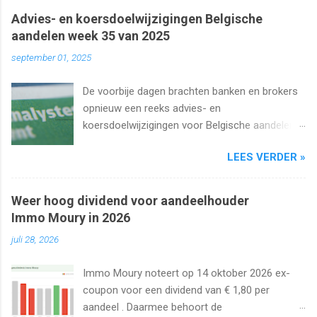
Advies- en koersdoelwijzigingen Belgische
aandelen week 35 van 2025
september 01, 2025
De voorbije dagen brachten banken en brokers
opnieuw een reeks advies- en
koersdoelwijzigingen voor Belgische aandelen.
We kijken naar de analistenacties van 27
LEES VERDER »
augustus t/m 1 september 2025 met onder
meer Ageas, Cofinimmo, Lotus Bakeries, UCB,
Ackermans en Van de Velde .
Weer hoog dividend voor aandeelhouder
Immo Moury in 2026
juli 28, 2026
Immo Moury noteert op 14 oktober 2026 ex-
coupon voor een dividend van € 1,80 per
aandeel . Daarmee behoort de