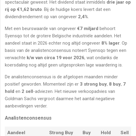
spectaculair geweest. Het dividend staat inmiddels
drie jaar op
rij op €1,62 bruto
. Bij de huidige koers levert dat een
dividendrendement op van ongeveer
2,4%
.
Met een beurswaarde van ongeveer
€7 miljard
behoort
Syensqo tot de grotere Belgische industriële aandelen. Het
aandeel staat in 2026 echter nog altijd ongeveer
8% lager
. Op
basis van de analistenconsensus noteert Syensqo tegen een
verwachte
k/w van circa 19 voor 2026
, wat ondanks de
koersdaling nog altijd geen uitgesproken lage waardering is.
De analistenconsensus is de afgelopen maanden minder
positief geworden. Momenteel zijn er
3 strong buy
,
8 buy
,
7
hold
en
2 sell
-adviezen. Het nieuwe verkoopadvies van
Goldman Sachs vergroot daarmee het aantal negatieve
aanbevelingen verder.
Analistenconsensus
Aandeel
Strong Buy
Buy
Hold
Sell