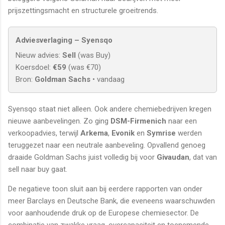
prijszettingsmacht en structurele groeitrends.
Adviesverlaging – Syensqo
Nieuw advies:
Sell
(was Buy)
Koersdoel:
€59
(was €70)
Bron:
Goldman Sachs
• vandaag
Syensqo staat niet alleen. Ook andere chemiebedrijven kregen
nieuwe aanbevelingen. Zo ging
DSM-Firmenich
naar een
verkoopadvies, terwijl
Arkema
,
Evonik
en
Symrise
werden
teruggezet naar een neutrale aanbeveling. Opvallend genoeg
draaide Goldman Sachs juist volledig bij voor
Givaudan
, dat van
sell naar buy gaat.
De negatieve toon sluit aan bij eerdere rapporten van onder
meer Barclays en Deutsche Bank, die eveneens waarschuwden
voor aanhoudende druk op de Europese chemiesector. De
combinatie van zwakke vraag, overcapaciteit en toenemende