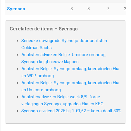
Syensqo
3
8
7
2
Gerelateerde items – Syensqo
Serieuze downgrade Syensqo door analisten
Goldman Sachs
Analisten adviezen België: Umicore omhoog,
Syensqo krijgt nieuwe klappen
Analisten België: Syensqo omlaag, koersdoelen Elia
en WDP omhoog
Analisten België: Syensqo omlaag, koersdoelen Elia
en Umicore omhoog
Analistenadviezen België week 8/9: forse
verlagingen Syensqo, upgrades Elia en KBC
Syensqo dividend 2025 blijft €1,62 – koers daalt 30%