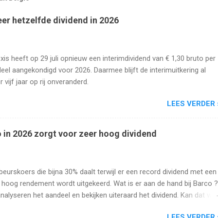
eer hetzelfde dividend in 2026
xis heeft op 29 juli opnieuw een interimdividend van € 1,30 bruto per
eel aangekondigd voor 2026. Daarmee blijft de interimuitkering al
r vijf jaar op rij onveranderd.
LEES VERDER 
 in 2026 zorgt voor zeer hoog dividend
beurskoers die bijna 30% daalt terwijl er een record dividend met een
 hoog rendement wordt uitgekeerd. Wat is er aan de hand bij Barco ?
analyseren het aandeel en bekijken uiteraard het dividend. Kan dat wel
oog blijven?
LEES VERDER 