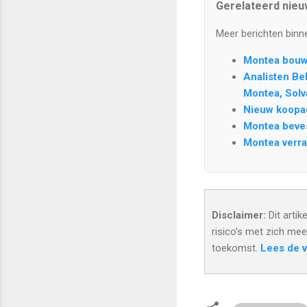
Gerelateerd nie
Meer berichten binn
Montea bouwt
Analisten Be
Montea, Solva
Nieuw koopa
Montea beves
Montea verra
Disclaimer:
Dit artik
risico’s met zich me
toekomst.
Lees de v