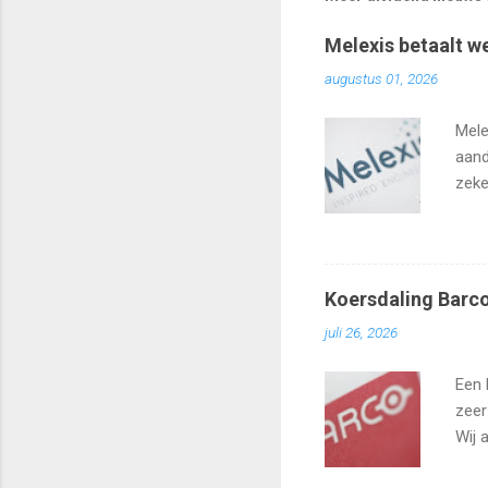
Melexis betaalt w
augustus 01, 2026
Mele
aand
zeke
Koersdaling Barco
juli 26, 2026
Een 
zeer
Wij 
zo h