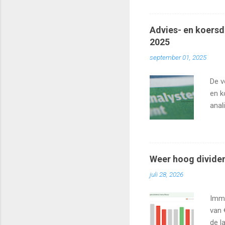
Advies- en koersd
2025
september 01, 2025
De v
en k
anal
Agea
Weer hoog divide
juli 28, 2026
Immo
van 
de l