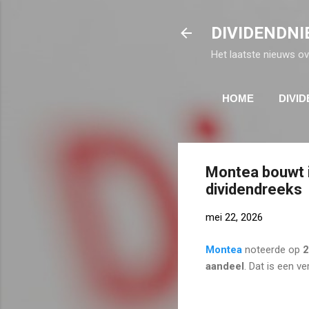
DIVIDENDNI
Het laatste nieuws ov
HOME
DIVI
Montea bouwt i
dividendreeks
mei 22, 2026
Montea
noteerde op
2
aandeel
. Dat is een v