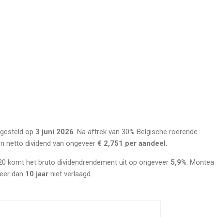
tgesteld op
3 juni 2026
. Na aftrek van 30% Belgische roerende
en netto dividend van ongeveer
€ 2,751 per aandeel
.
,20 komt het bruto dividendrendement uit op ongeveer
5,9%
. Montea
meer dan
10 jaar
niet verlaagd.