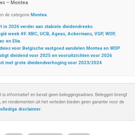
uws – Montea
en de categorie
Montea
.
 in 2026 verder aan stabiele dividendreeks
lgië week 49: KBC, UCB, Ageas, Ackermans, VGP, WDP,
c en Elia.
dvies voor Belgische vastgoed aandelen Montea en WDP
tigt dividend voor 2025 en vooruitzichten voor 2026
st met grote dividendverhoging voor 2023/2024
el is informatief en bevat geen beleggingsadvies. Beleggen brengt
e, en rendementen uit het verleden bieden geen garantie voor de
olledige disclaimer
.