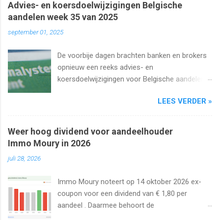
Advies- en koersdoelwijzigingen Belgische
aandelen week 35 van 2025
september 01, 2025
De voorbije dagen brachten banken en brokers
opnieuw een reeks advies- en
koersdoelwijzigingen voor Belgische aandelen.
We kijken naar de analistenacties van 27
LEES VERDER »
augustus t/m 1 september 2025 met onder
meer Ageas, Cofinimmo, Lotus Bakeries, UCB,
Ackermans en Van de Velde .
Weer hoog dividend voor aandeelhouder
Immo Moury in 2026
juli 28, 2026
Immo Moury noteert op 14 oktober 2026 ex-
coupon voor een dividend van € 1,80 per
aandeel . Daarmee behoort de
vastgoedvennootschap tot de laatste Belgische