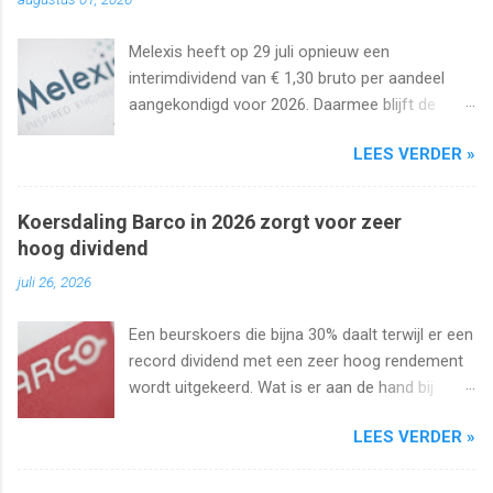
Melexis heeft op 29 juli opnieuw een
interimdividend van € 1,30 bruto per aandeel
aangekondigd voor 2026. Daarmee blijft de
interimuitkering al zeker vijf jaar op rij
LEES VERDER »
onveranderd.
Koersdaling Barco in 2026 zorgt voor zeer
hoog dividend
juli 26, 2026
Een beurskoers die bijna 30% daalt terwijl er een
record dividend met een zeer hoog rendement
wordt uitgekeerd. Wat is er aan de hand bij
Barco ? Wij analyseren het aandeel en bekijken
LEES VERDER »
uiteraard het dividend. Kan dat wel zo hoog
blijven?