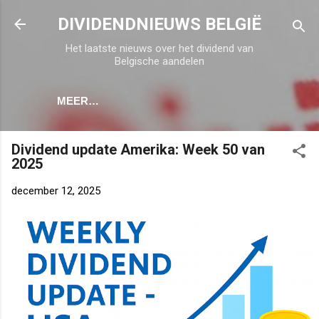
Doorgaan naar hoofdcontent
DIVIDENDNIEUWS BELGIË
Het laatste nieuws over het dividend van
Belgische aandelen
MEER…
Dividend update Amerika: Week 50 van
2025
december 12, 2025