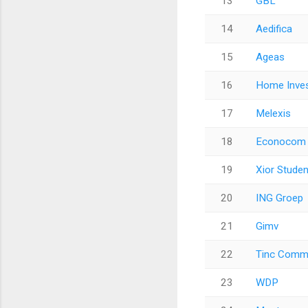
13
GBL
14
Aedifica
15
Ageas
16
Home Inves
17
Melexis
18
Econocom 
19
Xior Stude
20
ING Groep
21
Gimv
22
Tinc Com
23
WDP