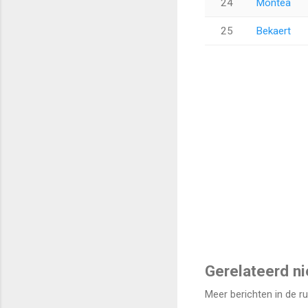
24
Montea
25
Bekaert
Gerelateerd n
Meer berichten in de r