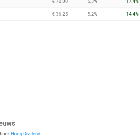
€ 70,00
5,3%
17,4%
€ 36,25
5,2%
14,4%
ieuws
ubriek
Hoog Dividend
.