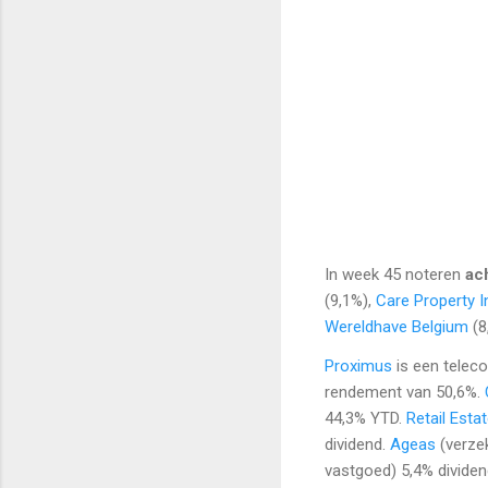
In week 45 noteren
ac
(9,1%),
Care Property I
Wereldhave Belgium
(8
Proximus
is een telec
rendement van 50,6%.
44,3% YTD.
Retail Esta
dividend.
Ageas
(verzek
vastgoed) 5,4% dividen