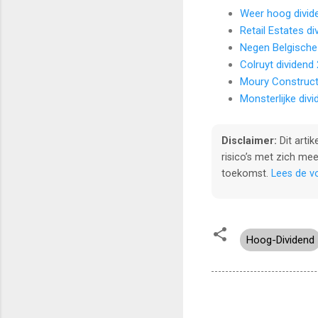
Weer hoog divid
Retail Estates d
Negen Belgische
Colruyt dividend 
Moury Construct 
Monsterlijke div
Disclaimer:
Dit arti
risico’s met zich me
toekomst.
Lees de vo
Hoog-Dividend