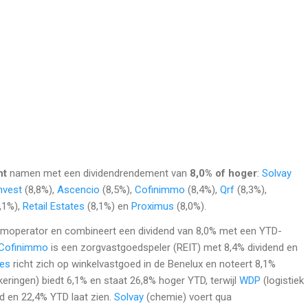
ht
namen met een dividendrendement van
8,0% of hoger
:
Solvay
nvest
(8,8%),
Ascencio
(8,5%),
Cofinimmo
(8,4%),
Qrf
(8,3%),
,1%),
Retail Estates
(8,1%) en
Proximus
(8,0%).
omoperator en combineert een dividend van 8,0% met een YTD-
Cofinimmo
is een zorgvastgoedspeler (REIT) met 8,4% dividend en
tes
richt zich op winkelvastgoed in de Benelux en noteert 8,1%
eringen) biedt 6,1% en staat 26,8% hoger YTD, terwijl
WDP
(logistiek
d en 22,4% YTD laat zien.
Solvay
(chemie) voert qua