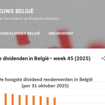
Doorgaan naar hoofdcontent
EUWS BELGIË
er het dividend van Belgische aandelen
DENDKALENDER BELGIË
NIEUWSBRIEF
 dividenden in België– week 45 (2025)