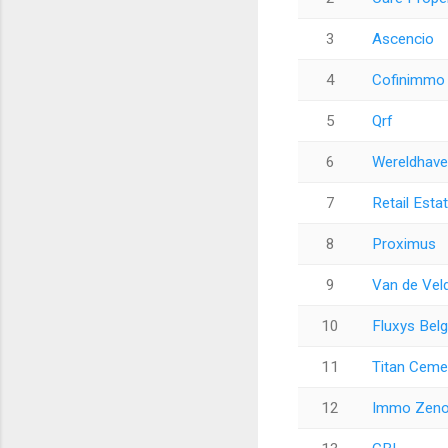
3
Ascencio
4
Cofinimmo
5
Qrf
6
Wereldhave
7
Retail Esta
8
Proximus
9
Van de Vel
10
Fluxys Bel
11
Titan Ceme
12
Immo Zen