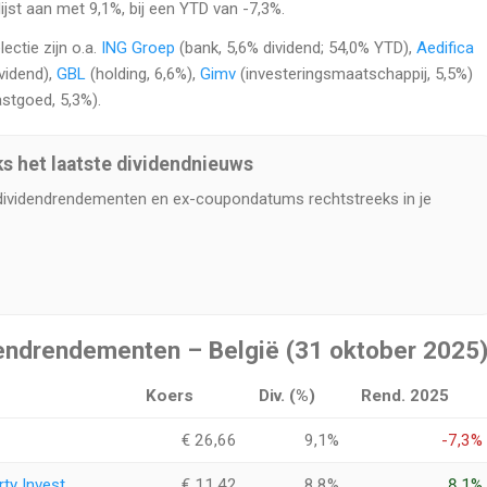
ijst aan met 9,1%, bij een YTD van -7,3%.
ectie zijn o.a.
ING Groep
(bank, 5,6% dividend; 54,0% YTD),
Aedifica
vidend),
GBL
(holding, 6,6%),
Gimv
(investeringsmaatschappij, 5,5%)
astgoed, 5,3%).
ks het laatste dividendnieuws
dividendrendementen en ex-coupondatums rechtstreeks in je
endrendementen – België (31 oktober 2025
Koers
Div. (%)
Rend. 2025
€ 26,66
9,1%
-7,3%
ty Invest
€ 11,42
8,8%
8,1%