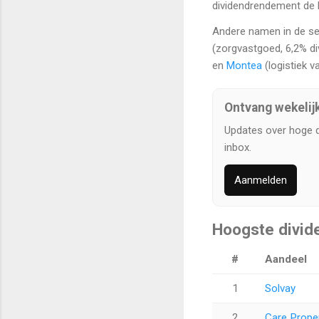
dividendrendement de l
Andere namen in de sel
(zorgvastgoed, 6,2% di
en
Montea
(logistiek v
Ontvang wekelij
Updates over hoge 
inbox.
Aanmelden
Hoogste divid
#
Aandeel
1
Solvay
2
Care Proper