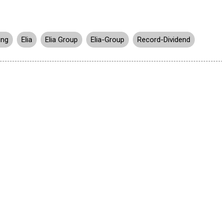
ing
Elia
Elia Group
Elia-Group
Record-Dividend