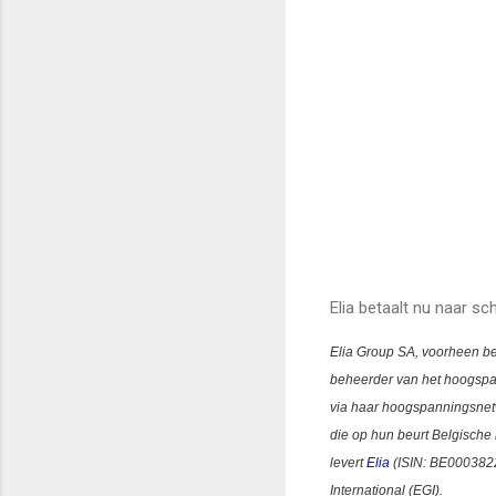
Elia betaalt nu naar sch
Elia Group SA, voorheen be
beheerder van het hoogspann
via haar hoogspanningsnetwe
die op hun beurt Belgisch
levert
Elia
(ISIN:
BE000382
International (EGI).