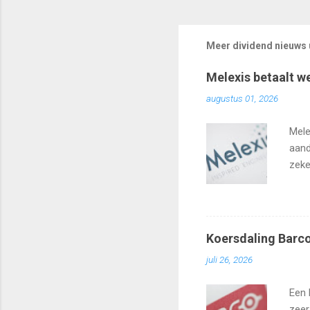
Meer dividend nieuws u
Melexis betaalt w
augustus 01, 2026
Mele
aand
zeke
Koersdaling Barco
juli 26, 2026
Een 
zeer