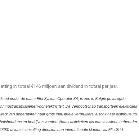
atting in totaal €146 miljoen aan dividend in totaal per jaar.
kend onder de naam Elia System Operator SA, is een in België gevestigde
ingstransmissienet voor elektriciteit. De Vennootschap transporteert elektriciteit
rk van generatoren naar grote industriële verbruikers, alsook naar distributeurs,
e huishoudens en bedrijven voeden.
Naast activiteiten als transmissienetbeheerder,
2393)
diverse consulting diensten aan internationale klanten via Elia Grid