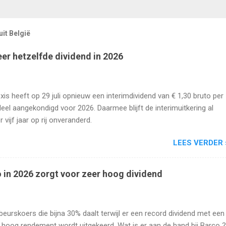
it België
eer hetzelfde dividend in 2026
xis heeft op 29 juli opnieuw een interimdividend van € 1,30 bruto per
eel aangekondigd voor 2026. Daarmee blijft de interimuitkering al
r vijf jaar op rij onveranderd.
LEES VERDER 
 in 2026 zorgt voor zeer hoog dividend
beurskoers die bijna 30% daalt terwijl er een record dividend met een
 hoog rendement wordt uitgekeerd. Wat is er aan de hand bij Barco ?