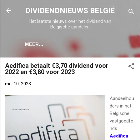
Doorgaan naar hoofdcontent
DIVIDENDNIEUWS BELGIË
Het laatste nieuws over het dividend van
Belgische aandelen
MEER…
Aedifica betaalt €3,70 dividend voor
2022 en €3,80 voor 2023
mei 10, 2023
Aandeelhou
ders in het
Belgische
vastgoedfo
nds
Aedifica