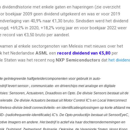
 dividendhistorie met enkele gaten en haperingen (zie overzicht
or boekjaar 2009 geen dividend uitgekeerd en was er voor 2019
endverlaging van 40,9% naar €1,30 bruto. Sindsdien werd het dividend
rhoogd; +69,2% in 2020, +18,2% vorig jaar en voor boekjaar 2022 weer
 record van €3,50 bruto per aandeel.
kwamen al enkele sectorgenoten van Melexis met nieuws over het
ok het Nederlandse
ASML
een
record dividend van €5,80
per
gde Staten was het recent nog
NXP Semiconductors
dat
het dividen
 geïntegreerde halfgeleidercomponenten voor gebruik in auto-
drijf levert sensor-, communicatie- en driverchips met analoge en digitale
ivisies: Sensoren, Actuatoren, Draadloos en Opto. De divisie Sensors bestaat uit de
celeratie. De divisie Actuators bestaat uit Motor Control IC's en Local Interconnect
reless-divisie biedt connectiviteits- en identificatieoplossingen op korte afstand m
D- (radiofrequentie-identificatie) IC's. De Opto-productlijn bestaat uit SensorEyeC,
tive Imagers en andere. Het bedrijf is actief via haar dochterondernemingen en
krijk, Duitsland, Zwitserland, Bulgarije, Oekraïne, de Verenigde Staten, Hong Kong,