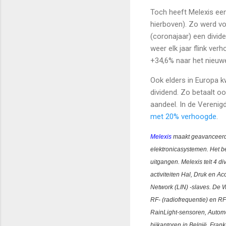
Toch heeft Melexis een
hierboven). Zo werd vo
(coronajaar) een divid
weer elk jaar flink ve
+34,6% naar het nieuwe
Ook elders in Europa 
dividend. Zo betaalt o
aandeel. In de Vereni
met 20% verhoogde
.
Melexis
maakt geavanceerde
elektronicasystemen. Het be
uitgangen. Melexis telt 4 d
activiteiten Hal, Druk en Ac
Network (LIN) -slaves. De Wi
RF- (radiofrequentie) en RFI
RainLight-sensoren, Automo
bijkantoren in België, Fran