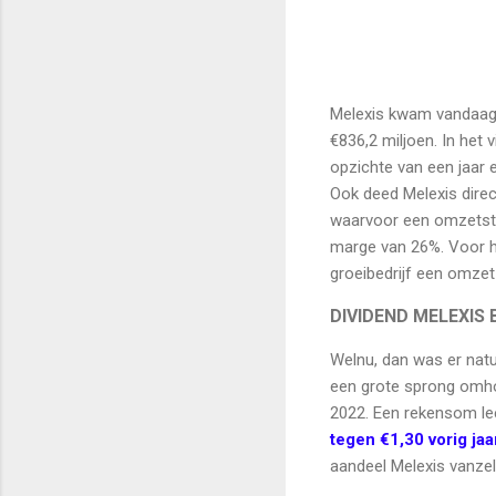
Melexis kwam vandaag 
€836,2 miljoen. In het
opzichte van een jaar 
Ook deed Melexis dire
waarvoor een omzetsti
marge van 26%. Voor h
groeibedrijf een omzet
DIVIDEND MELEXIS
Welnu, dan was er natu
een grote sprong omho
2022. Een rekensom lee
tegen €1,30 vorig jaa
aandeel Melexis vanzel