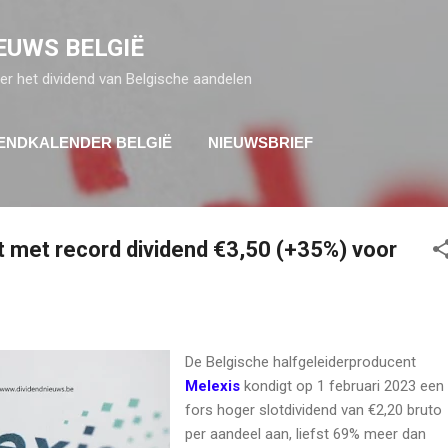
Doorgaan naar hoofdcontent
EUWS BELGIË
er het dividend van Belgische aandelen
DENDKALENDER BELGIË
NIEUWSBRIEF
t met record dividend €3,50 (+35%) voor
De Belgische halfgeleiderproducent
Melexis
kondigt op 1 februari 2023 een
fors hoger slotdividend van €2,20 bruto
per aandeel aan, liefst 69% meer dan