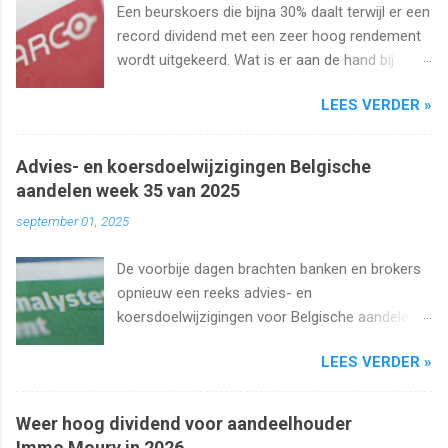
Een beurskoers die bijna 30% daalt terwijl er een
record dividend met een zeer hoog rendement
wordt uitgekeerd. Wat is er aan de hand bij
Barco ? Wij analyseren het aandeel en bekijken
LEES VERDER »
uiteraard het dividend. Kan dat wel zo hoog
blijven?
Advies- en koersdoelwijzigingen Belgische
aandelen week 35 van 2025
september 01, 2025
De voorbije dagen brachten banken en brokers
opnieuw een reeks advies- en
koersdoelwijzigingen voor Belgische aandelen.
We kijken naar de analistenacties van 27
LEES VERDER »
augustus t/m 1 september 2025 met onder
meer Ageas, Cofinimmo, Lotus Bakeries, UCB,
Ackermans en Van de Velde .
Weer hoog dividend voor aandeelhouder
Immo Moury in 2026